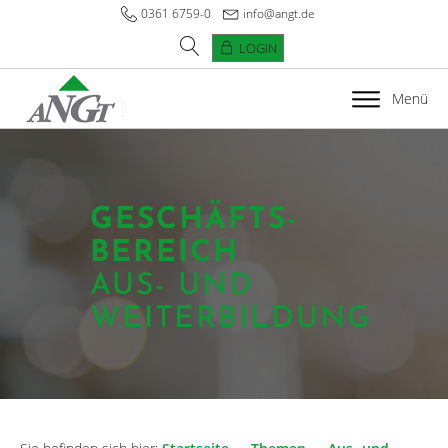
0361 6759-0
info@angt.de
LOGIN
Menü
GESCHÄFTS­
BEREICH
AUS- UND
WEITERBILDUNG