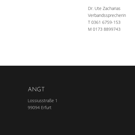
Dr. Ute Zacharias
Verbandssprecherin
T 0361 6759-153
M 0173 8899743
ANGT
Lossiusstraße 1
99094 Erfurt