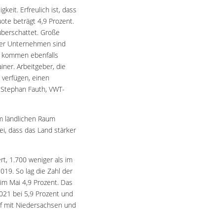
keit. Erfreulich ist, dass
ote beträgt 4,9 Prozent.
überschattet. Große
eler Unternehmen sind
zu kommen ebenfalls
ner. Arbeitgeber, die
 verfügen, einen
e Stephan Fauth, VWT-
im ländlichen Raum
ei, dass das Land stärker
rt, 1.700 weniger als im
019. So lag die Zahl der
im Mai 4,9 Prozent. Das
2021 bei 5,9 Prozent und
uf mit Niedersachsen und