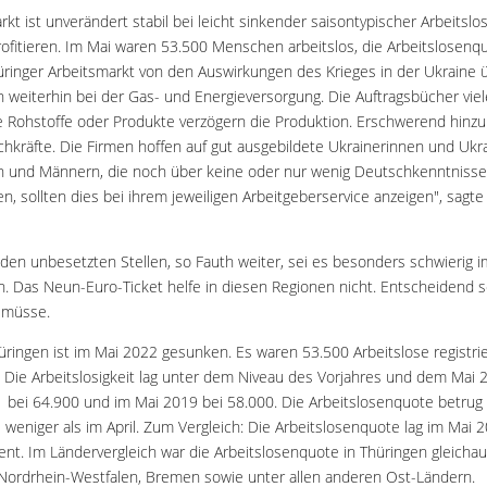
kt ist unverändert stabil bei leicht sinkender saisontypischer Arbeitslosig
rofitieren. Im Mai waren 53.500 Menschen arbeitslos, die Arbeitslosenqu
üringer Arbeitsmarkt von den Auswirkungen des Krieges in der Ukraine 
 weiterhin bei der Gas- und Energieversorgung. Die Auftragsbücher vi
nde Rohstoffe oder Produkte verzögern die Produktion. Erschwerend hin
hkräfte. Die Firmen hoffen auf gut ausgebildete Ukrainerinnen und Ukrai
n und Männern, die noch über keine oder nur wenig Deutschkenntnisse
en, sollten dies bei ihrem jeweiligen Arbeitgeberservice anzeigen", sagt
den unbesetzten Stellen, so Fauth weiter, sei es besonders schwierig 
n. Das Neun-Euro-Ticket helfe in diesen Regionen nicht. Entscheidend s
 müsse.
hüringen ist im Mai 2022 gesunken. Es waren 53.500 Arbeitslose registrie
. Die Arbeitslosigkeit lag unter dem Niveau des Vorjahres und dem Mai 2
 bei 64.900 und im Mai 2019 bei 58.000. Die Arbeitslosenquote betrug 
weniger als im April. Zum Vergleich: Die Arbeitslosenquote lag im Mai 
ent. Im Ländervergleich war die Arbeitslosenquote in Thüringen gleicha
Nordrhein-Westfalen, Bremen sowie unter allen anderen Ost-Ländern.