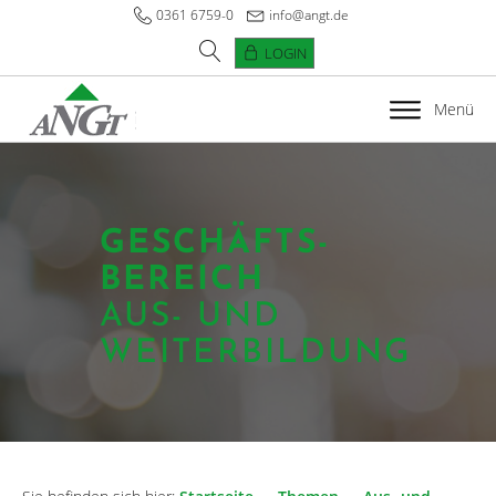
0361 6759-0
info@angt.de
LOGIN
Menü
GESCHÄFTS­
BEREICH
AUS- UND
WEITERBILDUNG