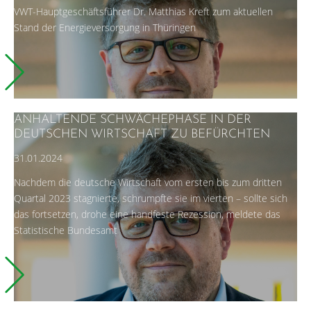
VWT-Hauptgeschäftsführer Dr. Matthias Kreft zum aktuellen
Stand der Energieversorgung in Thüringen
ANHALTENDE SCHWÄCHEPHASE IN DER
DEUTSCHEN WIRTSCHAFT ZU BEFÜRCHTEN
31.01.2024
Nachdem die deutsche Wirtschaft vom ersten bis zum dritten
Quartal 2023 stagnierte, schrumpfte sie im vierten – sollte sich
das fortsetzen, drohe eine handfeste Rezession, meldete das
Statistische Bundesamt