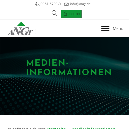
0361 6759-0
info@angt.de
LOGIN
Menü
MEDIEN­
INFORMATIONEN