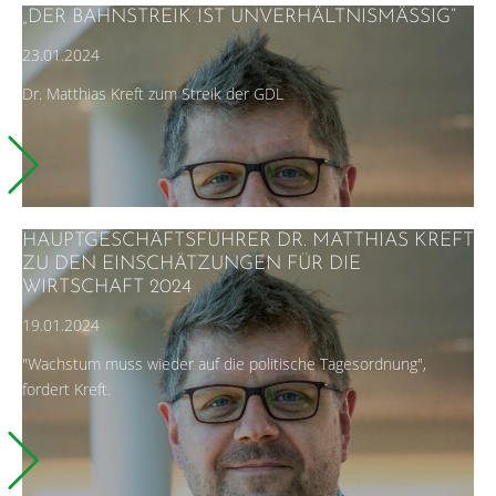
„DER BAHNSTREIK IST UNVERHÄLTNISMÄSSIG“
23.01.2024
Dr. Matthias Kreft zum Streik der GDL
HAUPTGESCHÄFTSFÜHRER DR. MATTHIAS KREFT
ZU DEN EINSCHÄTZUNGEN FÜR DIE
WIRTSCHAFT 2024
19.01.2024
"Wachstum muss wieder auf die politische Tagesordnung",
fordert Kreft.