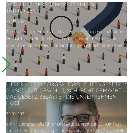
AKTUELLE ARBEITSMARKTZAHLEN
THÜRINGENS
31.01.2024
Zu den heutigen Arbeitsmarktzahlen sagte Hauptgeschäftsführer
Dr. Matthias Kreft: „Ein Drittel Anteil Langzeitarbeitslosigkeit
unter arbeitslosen Menschen in Thüringen ist nicht akzeptabel“
LIEFERKETTENSORGFALTSPFLICHTENGESETZES
(LKSG): „GUT GEWOLLT, SCHLECHT GEMACHT –
DAS GESETZ BELASTET DIE UNTERNEHMEN
HOCH“
29.01.2024
VWT-Hauptgeschäftsführer Dr. Matthias Kreft zur BDI-Umfrage
zum Lieferkettensorgfaltspflichtengesetzes (LkSG): „Gut gewollt,