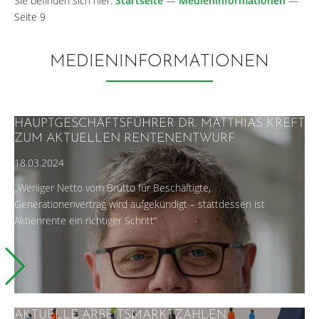
Sie befinden sich hier:
Startseite
—
Medieninformationen
—
Seite 9
MEDIENINFORMATIONEN
HAUPTGESCHÄFTSFÜHRER DR. MATTHIAS KREFT
ZUM AKTUELLEN RENTENENTWURF
18.03.2024
„Weniger Netto vom Brutto für Beschäftigte,
Generationenvertrag wird aufgekündigt – stattdessen ist
Aktienrente ein richtiger Schritt“
AKTUELLE ARBEITSMARKTZAHLEN