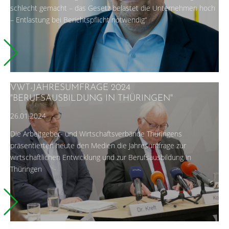
schlecht gemacht – das Gesetz belastet die Unternehmen hoch
– Entlastung bei Berichtspflicht notwendig“
VWT-JAHRESUMFRAGE 2024
"BERUFSAUSBILDUNG IN THÜRINGEN"
26.01.2024
Die Arbeitgeber- und Wirtschaftsverbände Thüringens
präsentierten heute den Medien die Jahresumfrage zur
wirtschaftlichen Entwicklung und zur Berufsausbildung in
Thüringen