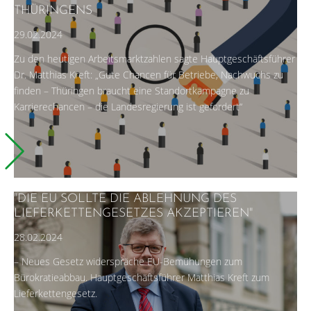
THÜRINGENS
29.02.2024
Zu den heutigen Arbeitsmarktzahlen sagte Hauptgeschäftsführer
Dr. Matthias Kreft: „Gute Chancen für Betriebe, Nachwuchs zu
finden – Thüringen braucht eine Standortkampagne zu
Karrierechancen – die Landesregierung ist gefordert“
"DIE EU SOLLTE DIE ABLEHNUNG DES
LIEFERKETTENGESETZES AKZEPTIEREN"
28.02.2024
– Neues Gesetz widerspräche EU-Bemühungen zum
Bürokratieabbau. Hauptgeschäftsführer Matthias Kreft zum
Lieferkettengesetz.