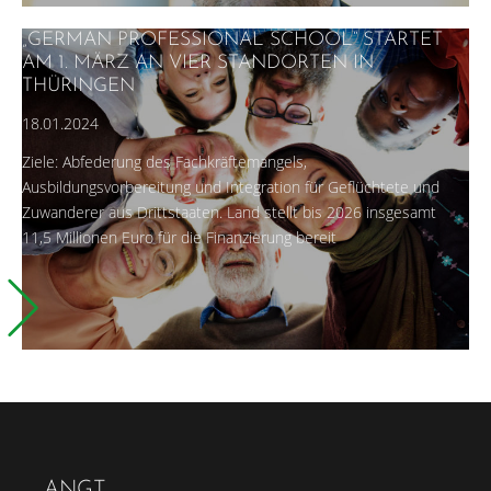
„GERMAN PROFESSIONAL SCHOOL“ STARTET
AM 1. MÄRZ AN VIER STANDORTEN IN
THÜRINGEN
18.01.2024
Ziele: Abfederung des Fachkräftemangels,
Ausbildungsvorbereitung und Integration für Geflüchtete und
Zuwanderer aus Drittstaaten. Land stellt bis 2026 insgesamt
11,5 Millionen Euro für die Finanzierung bereit
ANGT