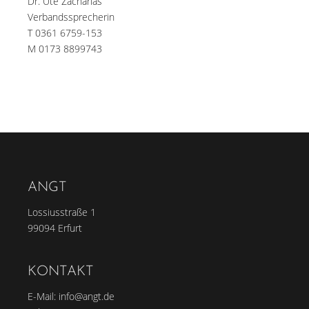
Dr. Ute Zacharias
Verbandssprecherin
T 0361 6759-153
M 0173 8899743
ANGT
Lossiusstraße 1
99094 Erfurt
KONTAKT
E-Mail:
info@angt.de