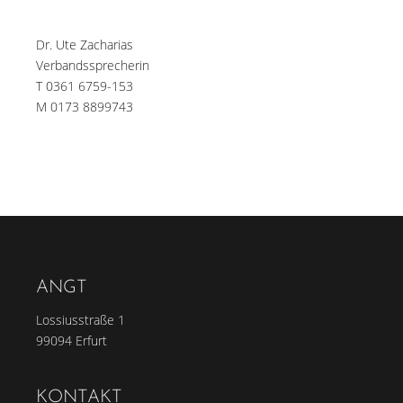
Dr. Ute Zacharias
Verbandssprecherin
T 0361 6759-153
M 0173 8899743
ANGT
Lossiusstraße 1
99094 Erfurt
KONTAKT